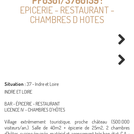
PF0S01/3760159 :
EPICERIE - RESTAURANT -
CHAMBRES D HOTES
Next
Next
Situation :
37 - Indre et Loire
INDRE ET LOIRE
BAR - ÉPICERIE - RESTAURANT
LICENCE IV - CHAMBRES D'HÔTES
Village extrêmement touristique, proche château (500.000
visiteurs/an,). Salle de 40m2 + épicerie de 25m2, 2 chambres
d'hôtes, cuisine équipée, matériel et agencement très bon état. C.A. :