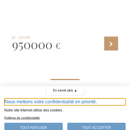
25 - DOUBS
950000
€
En savoir plus
▲
TOUTES LES ANNONCES DE MAISONS D'HÔTES À
VENDRE
Nous mettons votre confidentialité en priorité.
Notre site Internet utilise des cookies.
Le portail des hôtes
Politique de confidentialité
BLOG ET CONSEILS DE CATHERINE
TOUT REFUSER
TOUT ACCEPTER