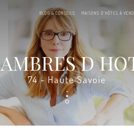
BLOG & CONSEILS
MAISONS D'HÔTES À VEN
AMBRES D HO
74 - Haute Savoie