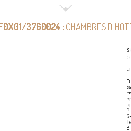
F0X01/3760024 :
CHAMBRES D HOT
Si
C
C
F
s
e
ap
ap
2 
Se
T
Bl