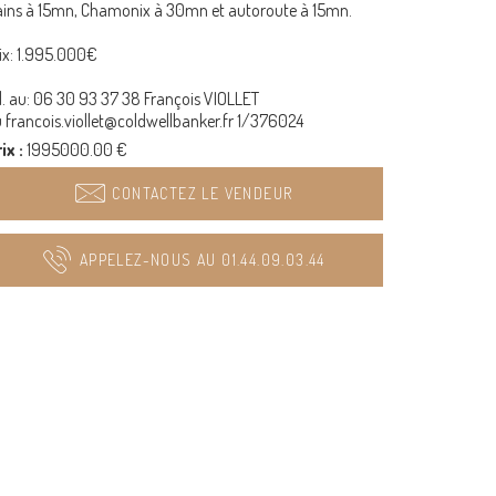
ins à 15mn, Chamonix à 30mn et autoroute à 15mn.
ix: 1.995.000€
l. au: 06 30 93 37 38 François VIOLLET
 francois.viollet@coldwellbanker.fr 1/376024
ix :
1995000.00 €
CONTACTEZ LE VENDEUR
APPELEZ-NOUS AU 01.44.09.03.44